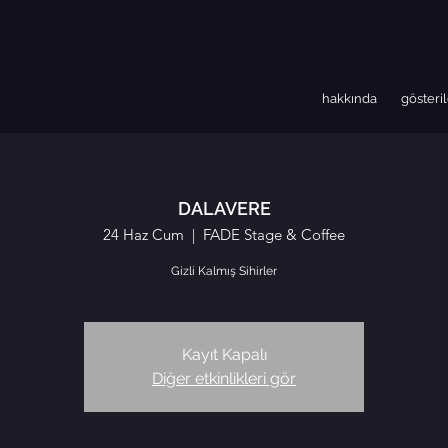
hakkında
gösteri
DALAVERE
24 Haz Cum
  |  
FADE Stage & Coffee
Gizli Kalmış Sihirler
Kayıt Kapalı
Diğer etkinlikleri gör