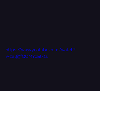
https://www.youtube.com/watch?
v=za8j9fQOMYo&t=2s
#LanceBurton
#Lance
#lanceburton
#williamlanceburton
#magic