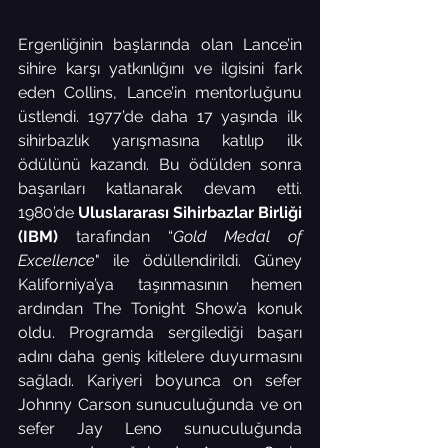
Ergenliğinin başlarında olan Lance’in 
sihire karşı yatkınlığını ve ilgisini fark 
eden Collins, Lance’in mentorluğunu 
üstlendi. 1977’de daha 17 yaşında ilk 
sihirbazlık yarışmasına katılıp ilk 
ödülünü kazandı. Bu ödülden sonra 
başarıları katlanarak devam etti. 
1980’de 
Uluslararası Sihirbazlar Birliği 
(IBM)
 tarafından “
Gold Medal of 
Excellence
" ile ödüllendirildi. Güney 
Kaliforniya’ya taşınmasının hemen 
ardından The Tonight Show’a konuk 
oldu. Programda sergilediği başarı 
adını daha geniş kitlelere duyurmasını 
sağladı. Kariyeri boyunca on sefer 
Johnny Carson sunuculuğunda ve on 
sefer Jay Leno sunuculuğunda 