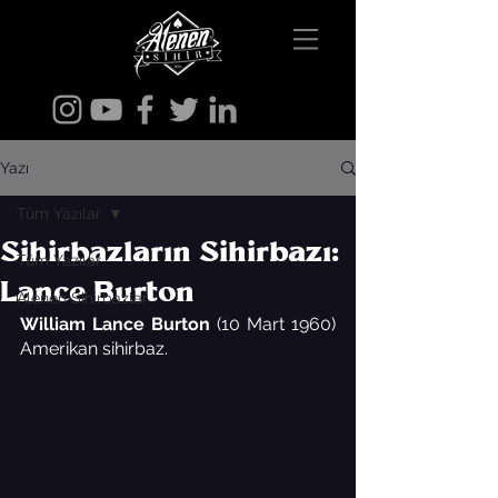
Yazı
Tüm Yazılar
Sihirbazların Sihirbazı:
Tüm Yazılar
Lance Burton
Alenen Sihirbazlar
William Lance Burton
 (10 Mart 1960) 
Amerikan sihirbaz. 